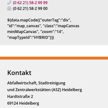
(0
62
21) 58-2
99
99
(0
62
21) 58-2
99
00
${data.mapCode({"outerTag":"div",
"id":"map_canvas", "class":"mapCanvas
miniMapCanvas", "zoom":"14",
"mapTypeId":"HYBRID"})}
Kontakt
Abfallwirtschaft, Stadtreinigung
und Zentralwerkstätten (ASZ) Heidelberg
Hardtstraße 2
69124 Heidelberg