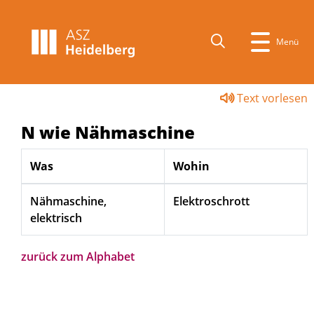
Menü
Text vorlesen
N wie Nähmaschine
Was
Wohin
Nähmaschine,
Elektroschrott
elektrisch
zurück zum Alphabet